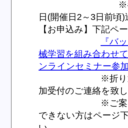
※参加用UR
日(開催日2～3日前
【お申込み】下記ペ
『バッ
械学習を組み合わせてのMat
ンラインセミナー参
※折り返し担当
加受付のご連絡を致
※ご案内参加登
できない方はページ
い。