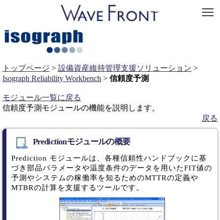
トップページ
>
設備資産維持管理支援ソリューション
>
Isograph Reliability Workbench
>
信頼度予測
モジュール一覧に戻る
信頼度予測モジュールの機能を説明します。
戻る
Predictionモジュールの概要
Prediction モジュールは、各種信頼性ハンドブックに基
づき部品パラメータや温度条件のデータを用いたFIT値の
予測やシステムの稼働率を知るためのMTTRの定義や
MTBRの計算を支援するツールです。