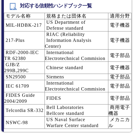
対応する信頼性ハンドブック一覧
モデル名称
規格または団体名
適用分野
US Department of
MIL-HDBK-217
電子機器
Defense standard
RIAC (Reliability
217-Plus
Information Analysis
電子機器
Center)
RDF-2000-IEC
International
電子部品
TR 62380
Electrotechnical Commision
GJB/Z
Chinese standard
電子機器
299B,299C
SN29500
Siemens
電子部品
International
IEC 61709
電子部品
Electrotechnical Commision
FIDES Guide
FIDES
電子部品
2004/2009
Bell Laboratories
商用電子
Telcordia SR-332
Bellcore standard
機器
US Naval Surface
メカニカ
NSWC-98
Warfare Center standard
ル